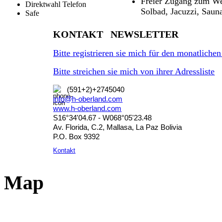
Freier Zugang zum We
Direktwahl Telefon
Solbad, Jacuzzi, Sau
Safe
KONTAKT NEWSLETTER
Bitte registrieren sie mich für den monatliche
Bitte streichen sie mich von ihrer Adressliste
(591+2)+2745040
info@h-oberland.com
www.h-oberland.com
S16°34'04.67 - W068°05'23.48
Av. Florida, C.2, Mallasa, La Paz Bolivia
P.O. Box 9392
Kontakt
Map