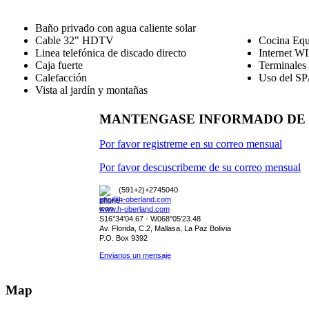
Baño privado con agua caliente solar
Cable 32" HDTV
Cocina Equ
Linea telefónica de discado directo
Internet WI
Caja fuerte
Terminales 
Calefacción
Uso del SPA
Vista al jardín y montañas
MANTENGASE INFORMADO DE 
Por favor registreme en su correo mensual
Por favor descuscribeme de su correo mensual
(591+2)+2745040
info@h-oberland.com
www.h-oberland.com
S16°34'04.67 - W068°05'23.48
Av. Florida, C.2, Mallasa, La Paz Bolivia
P.O. Box 9392
Envianos un mensaje
Map