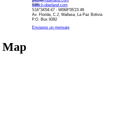
info@h-oberland.com
www.h-oberland.com
S16°34'04.67 - W068°05'23.48
Av. Florida, C.2, Mallasa, La Paz Bolivia
P.O. Box 9392
Envianos un mensaje
Map