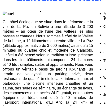
2
T
P
Cet hôtel écologique se situe dans le périmètre de la
ville de La Paz en Bolivie à une altitude de 3 200
C
mètres – au cœur de l’une des vallées les plus
S
basses et chaudes. Nous sommes à côté de la Vallée
de la Lune, à 12 kilomètres du centre-ville de La Paz
K
(altitude approximative de 3 600 mètres) ainsi qu’à 15
minutes du quartier chic et moderne de Calacoto.
C
L’hôtel a été pensé selon la tradition suisse, présente
dans les cinq bâtiments qui comportent 24 chambres
T
et 40 lits : simples, suites et appartements. Nous vous
offrons un véritable oasis de jardins luxuriants, un
Li
terrain de volleyball, un parking privé, deux
Wi
restaurants de qualité (mets locaux, internationaux et
barbecue), une piscine intérieure chauffée et un
A
sauna, des salles de séminaire, un échange de livres,
des commerces et un accès Wi-Fi gratuit, entre autres
J
équipements. Idéalement situé à 40 minutes de
l’aéroport international d’El Alto (à 24 km) et
A