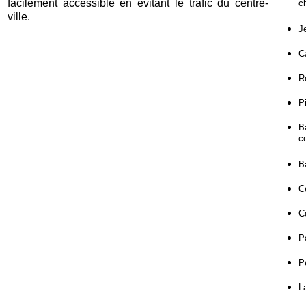
facilement accessible en évitant le trafic du centre-
c
ville.
J
C
R
Pi
B
c
B
C
C
P
P
L