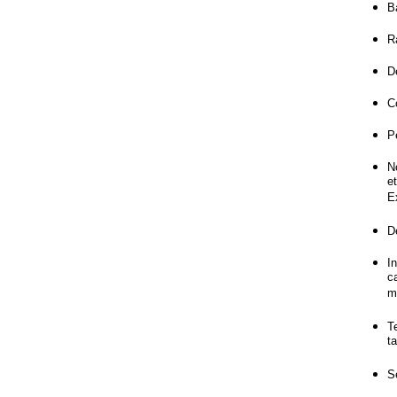
B
R
D
C
P
N
e
E
D
I
c
m
T
t
S